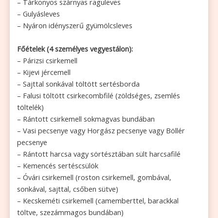
– Tárkonyos szárnyas raguleves
– Gulyásleves
– Nyáron idényszerű gyümölcsleves
Főételek (4 személyes vegyestálon):
– Párizsi csirkemell
– Kijevi jércemell
– Sajttal sonkával töltött sertésborda
– Falusi töltött csirkecombfilé (zöldséges, zsemlés
töltelék)
– Rántott csirkemell sokmagvas bundában
– Vasi pecsenye vagy Horgász pecsenye vagy Böllér
pecsenye
– Rántott harcsa vagy sörtésztában sült harcsafilé
– Kemencés sertéscsülök
– Óvári csirkemell (roston csirkemell, gombával,
sonkával, sajttal, csőben sütve)
– Kecskeméti csirkemell (camemberttel, barackkal
töltve, szezámmagos bundában)