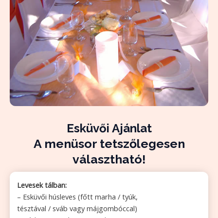
Esküvői Ajánlat
A menüsor tetszőlegesen
választható!
Levesek tálban:
– Esküvői húsleves (főtt marha / tyúk,
tésztával / sváb vagy májgombóccal)