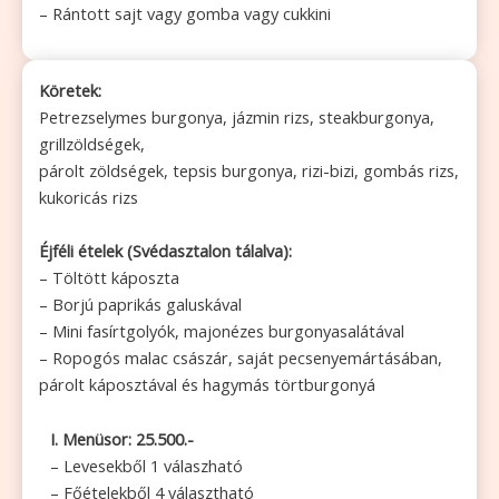
– Rántott sajt vagy gomba vagy cukkini
Köretek:
Petrezselymes burgonya, jázmin rizs, steakburgonya,
grillzöldségek,
párolt zöldségek, tepsis burgonya, rizi-bizi, gombás rizs,
kukoricás rizs
Éjféli ételek (Svédasztalon tálalva):
– Töltött káposzta
– Borjú paprikás galuskával
– Mini fasírtgolyók, majonézes burgonyasalátával
– Ropogós malac császár, saját pecsenyemártásában,
párolt káposztával és hagymás törtburgonyá
I. Menüsor: 25.500.-
– Levesekből 1 válaszható
– Főételekből 4 választható