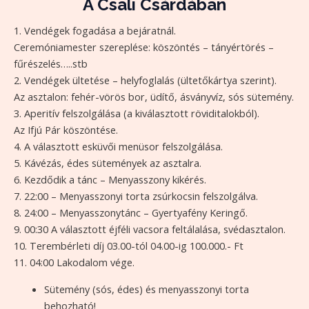
A Csali Csárdában
1. Vendégek fogadása a bejáratnál.
Ceremóniamester szereplése: köszöntés – tányértörés –
fűrészelés…..stb
2. Vendégek ültetése – helyfoglalás (ültetőkártya szerint).
Az asztalon: fehér-vörös bor, üdítő, ásványvíz, sós sütemény.
3. Aperitív felszolgálása (a kiválasztott röviditalokból).
Az Ifjú Pár köszöntése.
4. A választott esküvői menüsor felszolgálása.
5. Kávézás, édes sütemények az asztalra.
6. Kezdődik a tánc – Menyasszony kikérés.
7. 22:00 – Menyasszonyi torta zsúrkocsin felszolgálva.
8. 24:00 – Menyasszonytánc – Gyertyafény Keringő.
9. 00:30 A választott éjféli vacsora feltálalása, svédasztalon.
10. Terembérleti díj 03.00-tól 04.00-ig 100.000.- Ft
11. 04:00 Lakodalom vége.
Sütemény (sós, édes) és menyasszonyi torta
behozható!